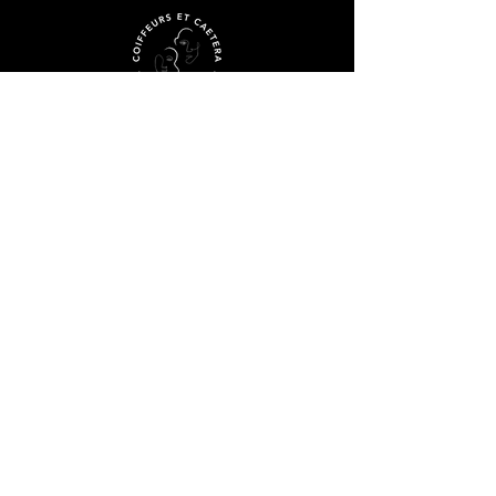
SALON DE COIFFURE
231, cours Émile Zola 84800 L’ISLE-SUR-LA-
SORGUE
O4
90 20 70 04
•
Prise de RDV par SMS
06 36 12 16 46
ou
en ligne
DIMANCHE • LUNDI • MARDI
fermé
MERCREDI • JEUDI • SAMEDI
9h - 19h
VENDREDI
9h - 21h30