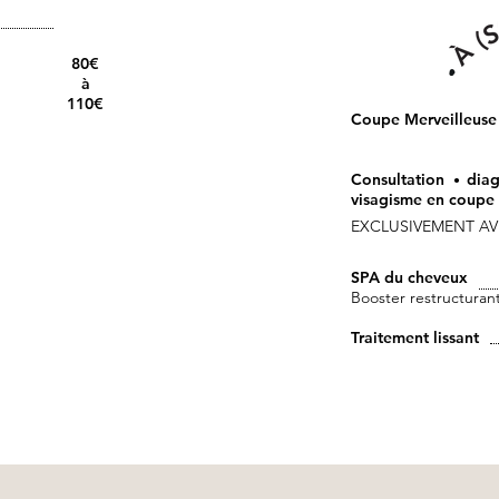
80€
à
110€
Coupe Merveilleuse
Consultation
diag
•
visagisme en coupe
EXCLUSIVEMENT A
SPA du cheveux
B
ooster restructurant
Traitement lissant