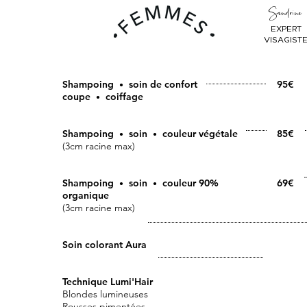
Sandrine
EXPERT
VISAGIST
Shampoing
soin de confort
95€
•
coupe
coiffage
•
Shampoing
soin
couleur végétale
85€
•
•
(3cm racine max)
Shampoing
soin
couleur 90%
69€
•
•
organique
(3cm racine max)
Soin colorant Aura
Technique Lumi'Hair
Blondes lumineuses
Rousses pimentées