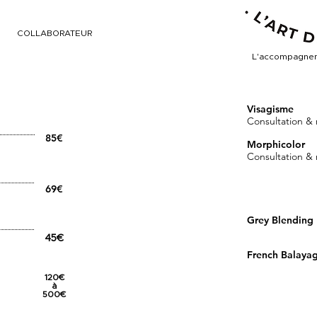
COLLABORATEUR
E
L'accompagneme
Visagisme
Consultation & r
85€
Morphicolor
Consultation & r
69
€
Grey Blending
45€
French Balaya
120€
à
500€​