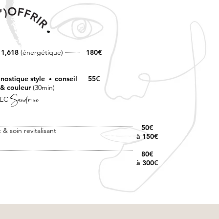
 1,618
(énergétique)
180€
nostique st
yle
conseil
55€
•
 & couleur
(30min)
Sandrine
VEC
50€
 & soin revitalisant
à
150€
80€
à 300€