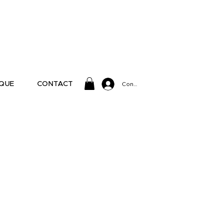
IQUE
CONTACT
Connexion
ê
tes
!
nement.