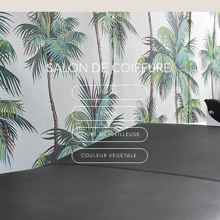
SALON DE COIFFURE
TARIFS
SOINS
COUPE MERVEILLEUSE
COULEUR VÉGÉTALE