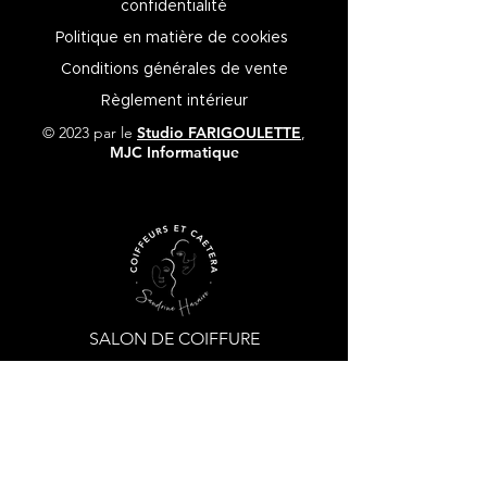
confidentialité
Politique en matière de cookies
Conditions générales de vente
Règlement intérieur
© 2023 par le
Studio
FARIGOULETTE
,
MJC Informatique
SALON DE COIFFURE
231, cours Émile Zola 84800 L’ISLE-SUR-LA-
SORGUE
O4
90 20 70 04
•
Prise de RDV par SMS
06 36 12 16 46
ou
en ligne